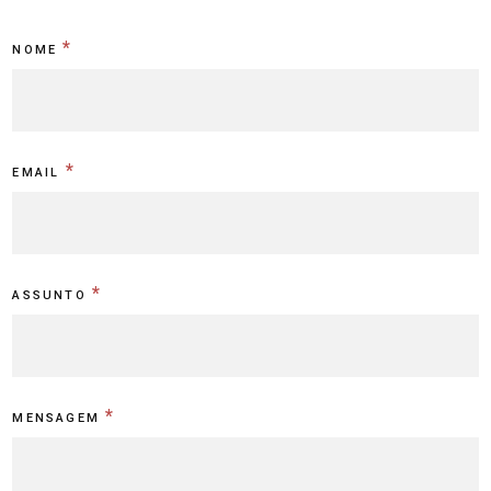
Contact
*
NOME
-
PT
*
EMAIL
*
ASSUNTO
*
MENSAGEM