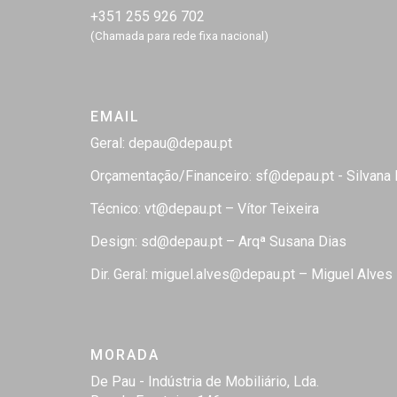
+351 255 926 702
(Chamada para rede fixa nacional)
EMAIL
Geral:
depau@depau.pt
Orçamentação/Financeiro:
sf@depau.pt
- Silvana
Técnico:
vt@depau.pt
– Vítor Teixeira
Design:
sd@depau.pt
– Arqª Susana Dias
Dir. Geral:
miguel.alves@depau.pt
– Miguel Alves
MORADA
De Pau - Indústria de Mobiliário, Lda.