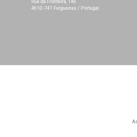
Rua da Fronteira, 146
4610-741 Felgueiras / Portugal
As